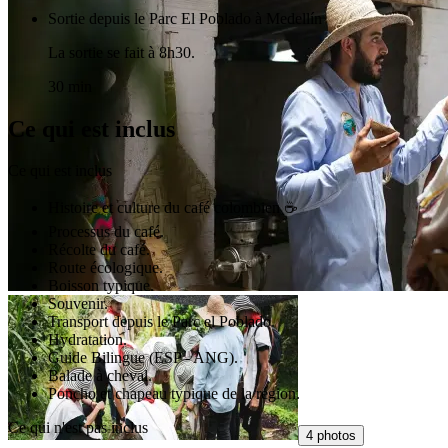
Sortie depuis le Parc El Poblado à Medellín
La sortie se fait à 8h30.
30 min
Ce qui est inclus
Ce qui est inclus
Histoire et culture du café colombien ☕
Processus du café.
Récolte du café.
Route écologique.
Boisson typique.
Souvenir.
Transport depuis le Parc el Poblado.
Hydratation.
Guide Bilingue (ESP - ANG).
Balade à cheval.
Poncho et chapeau typique de la région.
Ce qui n'est pas inclus
4 photos