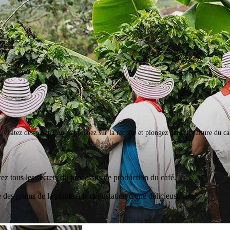
 Visitez des plantations, apprenez sur la récolte et plongez dans la culture du c
ez tous les secrets du processus de production du café.
des grains de la plante à la dégustation d'une délicieuse tasse.