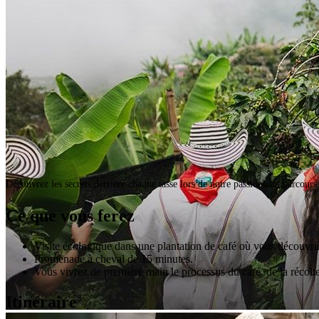
Découvrez les secrets derrière chaque tasse lors de notre passionnant parcours.
Ce que vous ferez
Visite écologique dans une plantation de café où vous découvrir
Promenade à cheval de 15 minutes.
Vous vivrez de première main le processus du café, de la récolte 
Itinéraire