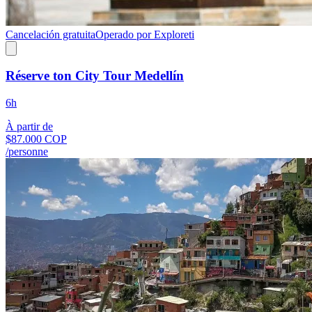
Cancelación gratuita
Operado por Exploreti
Réserve ton City Tour Medellín
6h
À partir de
$87.000 COP
/personne