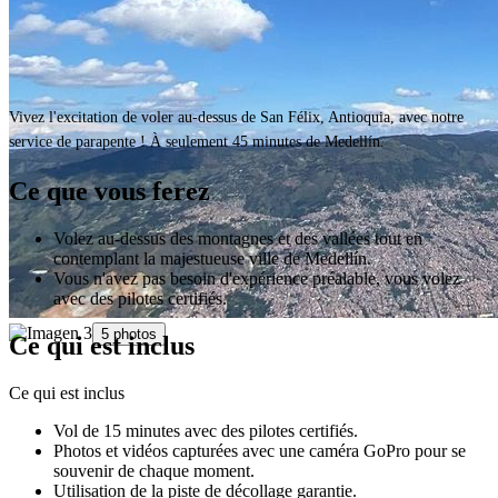
Vivez l'excitation de voler au-dessus de San Félix, Antioquia, avec notre
service de parapente ! À seulement 45 minutes de Medellín.
Ce que vous ferez
Volez au-dessus des montagnes et des vallées tout en
contemplant la majestueuse ville de Medellín.
Vous n'avez pas besoin d'expérience préalable, vous volez
avec des pilotes certifiés.
5 photos
Ce qui est inclus
Ce qui est inclus
Vol de 15 minutes avec des pilotes certifiés.
Photos et vidéos capturées avec une caméra GoPro pour se
souvenir de chaque moment.
Utilisation de la piste de décollage garantie.