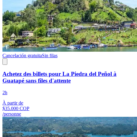
Cancelación gratuita
Sin filas
Achetez des billets pour La Piedra del Peñol à
Guatapé sans files d'attente
2h
À partir de
$35.000 COP
/personne