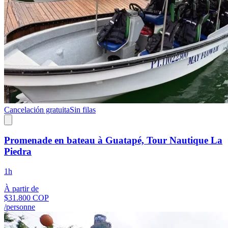
Cancelación gratuita
Sin filas
Promenade en bateau à Guatapé, Tour Nautique La
Piedra
1h
À partir de
$31.800 COP
/personne