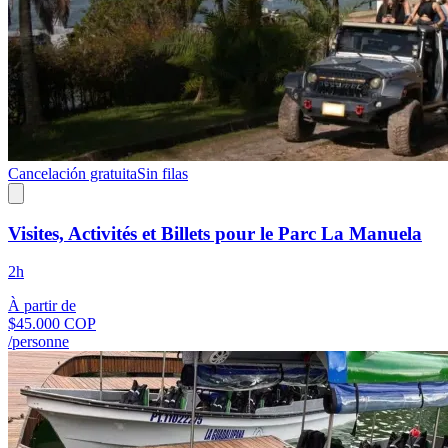
Cancelación gratuita
Sin filas
Visites, Activités et Billets pour le Parc La Manuela
2h
À partir de
$45.000 COP
/personne