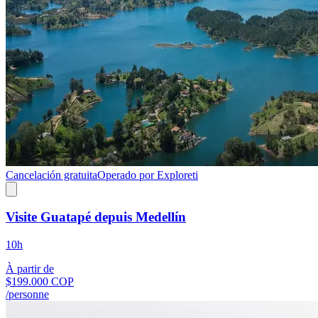
Cancelación gratuita
Operado por Exploreti
Visite Guatapé depuis Medellín
10h
À partir de
$199.000 COP
/personne