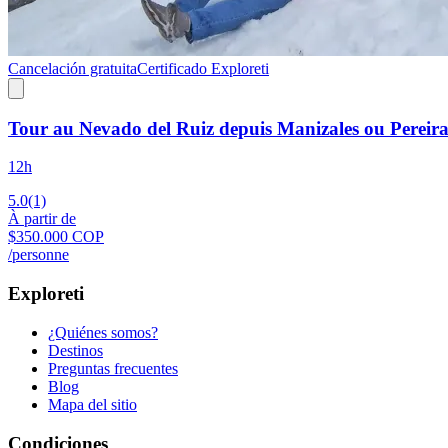
Cancelación gratuita
Certificado Exploreti
Tour au Nevado del Ruiz depuis Manizales ou Pereir
12h
5.0
(1)
À partir de
$350.000 COP
/personne
Exploreti
¿Quiénes somos?
Destinos
Preguntas frecuentes
Blog
Mapa del sitio
Condiciones