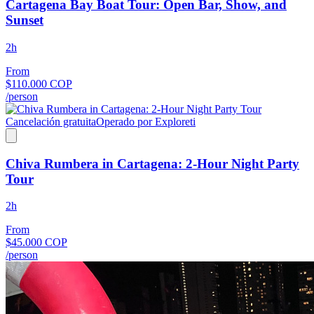
Cartagena Bay Boat Tour: Open Bar, Show, and
Sunset
2h
From
$110.000 COP
/person
Cancelación gratuita
Operado por Exploreti
Chiva Rumbera in Cartagena: 2-Hour Night Party
Tour
2h
From
$45.000 COP
/person