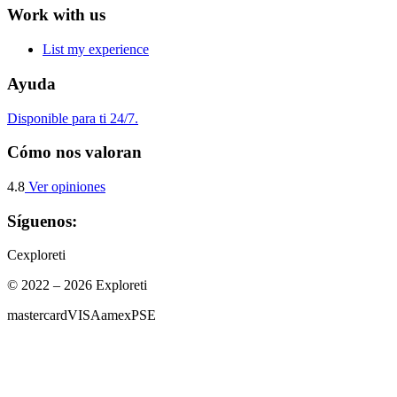
Work with us
List my experience
Ayuda
Disponible para ti 24/7.
Cómo nos valoran
4.8
Ver opiniones
Síguenos:
C
exploreti
© 2022 – 2026 Exploreti
mastercard
VISA
amex
PSE