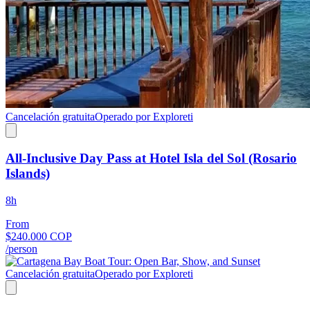
Cancelación gratuita
Operado por Exploreti
All-Inclusive Day Pass at Hotel Isla del Sol (Rosario
Islands)
8h
From
$240.000 COP
/person
Cancelación gratuita
Operado por Exploreti