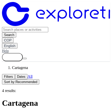
Search
COP
English
Help
Log in
Cartagena
All
Filters
Dates
Sort by:
Recommended
4 results:
Cartagena