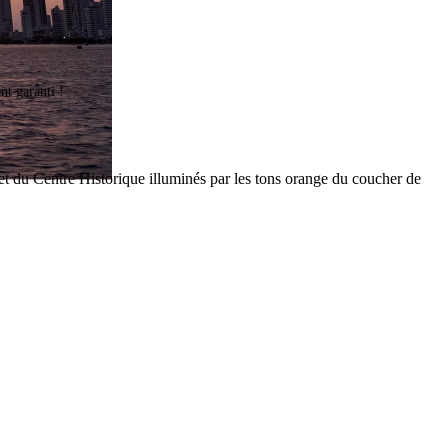
nt garanti !
et du Centre Historique illuminés par les tons orange du coucher de