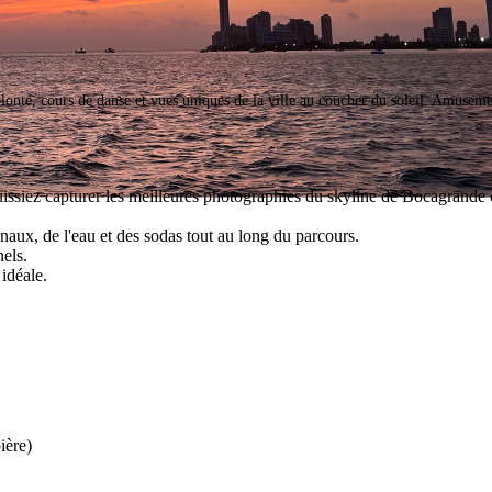
onté, cours de danse et vues uniques de la ville au coucher du soleil. Amuseme
issiez capturer les meilleures photographies du skyline de Bocagrande 
onaux, de l'eau et des sodas tout au long du parcours.
els.
idéale.
ière)