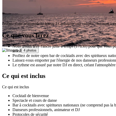
Profitez d'une promenade en bateau à Carthagène tout compris : boissons à vol
Ce que vous ferez
Nous avons levé l'ancre juste à temps (17h30) pour que vous pu
4 photos
soleil.
Profitez de notre open bar de cocktails avec des spiritueux nati
Laissez-vous emporter par l'énergie de nos danseurs professionn
Le rythme est assuré par notre DJ en direct, créant l'atmosphère 
Ce qui est inclus
Ce qui est inclus
Cocktail de bienvenue
Spectacle et cours de danse
Bar à cocktails avec spiritueux nationaux (ne comprend pas la b
Danseurs professionnels, animateur et DJ
Protocoles de sécurité