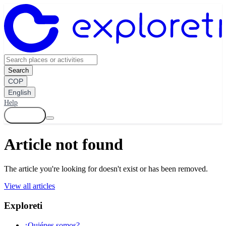
Search
COP
English
Help
Log in
Article not found
The article you're looking for doesn't exist or has been removed.
View all articles
Exploreti
¿Quiénes somos?