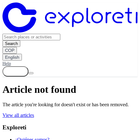
Search
COP
English
Help
Log in
Article not found
The article you're looking for doesn't exist or has been removed.
View all articles
Exploreti
¿Quiénes somos?