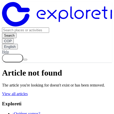
Search
COP
English
Help
Log in
Article not found
The article you're looking for doesn't exist or has been removed.
View all articles
Exploreti
¿Quiénes somos?